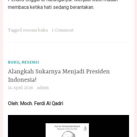
membaca ketika hati sedang berantakan.
Tagged
resensi buku
1 Comment
,
BUKU
RESENSI
Alangkah Sukarnya Menjadi Presiden
Indonesia!
14 April 2026
admin
Oleh:
Moch. Ferdi Al Qadri