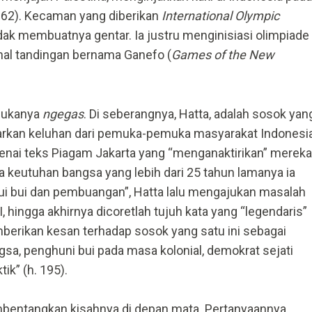
962). Kecaman yang diberikan
International Olympic
idak membuatnya gentar. Ia justru menginisiasi olimpiade
onal tandingan bernama Ganefo (
Games of the New
 sukanya
ngegas
. Di seberangnya, Hatta, adalah sosok yan
rkan keluhan dari pemuka-pemuka masyarakat Indonesi
nai teks Piagam Jakarta yang “menganaktirikan” mereka
 keutuhan bangsa yang lebih dari 25 tahun lamanya ia
ui bui dan pembuangan”, Hatta lalu mengajukan masalah
, hingga akhirnya dicoretlah tujuh kata yang “legendaris”
mberikan kesan terhadap sosok yang satu ini sebagai
sa, penghuni bui pada masa kolonial, demokrat sejati
tik” (h. 195).
bentangkan kisahnya di depan mata. Pertanyaannya