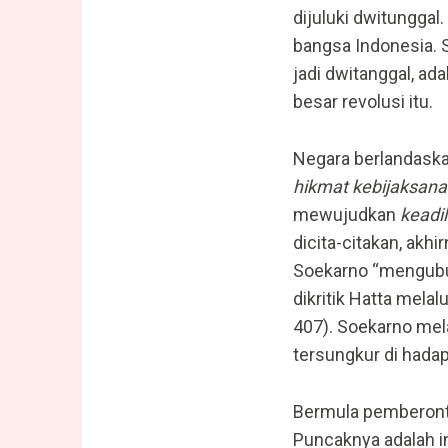
dijuluki dwitungga
bangsa Indonesia. S
jadi dwitanggal, ad
besar revolusi itu.
Negara berlandaska
hikmat kebijaksan
mewujudkan
keadil
dicita-citakan, akhi
Soekarno “mengubu
dikritik Hatta mela
407). Soekarno mela
tersungkur di hadap
Bermula pemberonta
Puncaknya adalah in