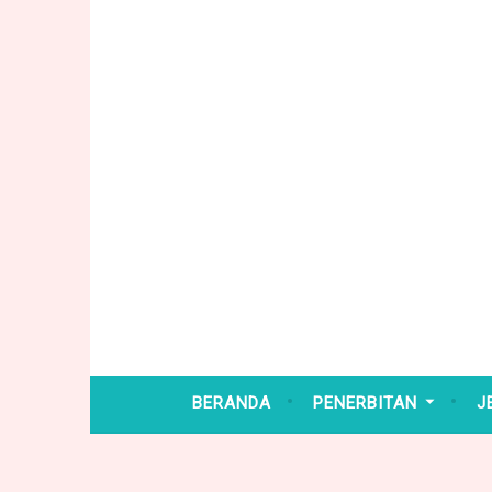
Skip
to
content
BERANDA
PENERBITAN
J