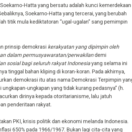
l. Soekarno-Hatta yang bersatu adalah kunci kemerdekaan
ebaliknya, Soekarno-Hatta yang tercerai, yang berubah
alah titik mula kediktatoran “ugal-ugalan” sang pemimpin
n prinsip demokrasi
kerakyatan yang dipimpin oleh
aan dalam permusyawaratan/perwakilan
demi
an sosial bagi seluruh rakyat Indonesia
yang selama ini
rnya tinggal bahan kliping di koran-koran. Pada akhirnya,
rkan demokrasi itu atas nama Demokrasi Terpimpin yan
lui ungkapan-ungkapan yang tidak kurang pedasnya” (h.
curkan dirinya kepada otoritarianisme, lalu jatuh
an penderitaan rakyat.
kan PKI, krisis politik dan ekonomi melanda Indonesia.
flasi 650% pada 1966/1967. Bukan lagi cita-cita yang