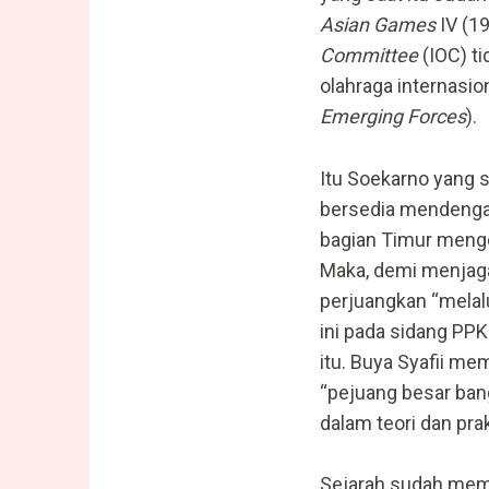
Asian Games
IV (1
Committee
(IOC) t
olahraga internasi
Emerging Forces
).
Itu Soekarno yang
bersedia mendenga
bagian Timur menge
Maka, demi menjaga
perjuangkan “melal
ini pada sidang PPKI
itu. Buya Syafii me
“pejuang besar bang
dalam teori dan prak
Sejarah sudah mem