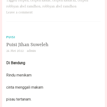
Tagged
cerpen
,
cerpen ideide
,
cerpen ideide.id
,
cerpen
robbyan abel ramdhon
,
robbyan abel ramdhon
Leave a comment
PUISI
Puisi Jihan Suweleh
24 Mei 2022
admin
Di Bandung
Rindu menikam
cinta menggali makam
pisau tertanam.