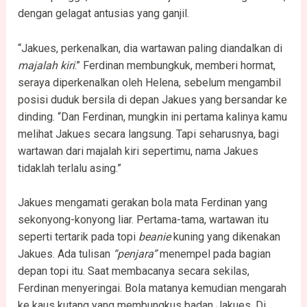
dengan gelagat antusias yang ganjil.
“Jakues, perkenalkan, dia wartawan paling diandalkan di
majalah kiri
.” Ferdinan membungkuk, memberi hormat,
seraya diperkenalkan oleh Helena, sebelum mengambil
posisi duduk bersila di depan Jakues yang bersandar ke
dinding. “Dan Ferdinan, mungkin ini pertama kalinya kamu
melihat Jakues secara langsung. Tapi seharusnya, bagi
wartawan dari majalah kiri sepertimu, nama Jakues
tidaklah terlalu asing.”
Jakues mengamati gerakan bola mata Ferdinan yang
sekonyong-konyong liar. Pertama-tama, wartawan itu
seperti tertarik pada topi
beanie
kuning yang dikenakan
Jakues. Ada tulisan
“penjara”
menempel pada bagian
depan topi itu. Saat membacanya secara sekilas,
Ferdinan menyeringai. Bola matanya kemudian mengarah
ke kaus kutang yang membungkus badan Jakues. Di