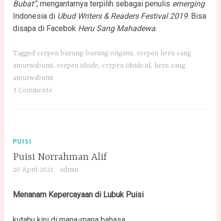
Bubat”
, mengantarnya terpilih sebagai penulis
emerging
Indonesia di
Ubud Writers & Readers Festival 2019
. Bisa
disapa di Facebok
Heru Sang Mahadewa
.
Tagged
cerpen burung-burung origami
,
cerpen heru sang
amurwabumi
,
cerpen ideide
,
cerpen ideide.id
,
heru sang
amurwabumi
3 Comments
PUISI
Puisi Norrahman Alif
20 April 2021
admin
Menanam Kepercayaan di Lubuk Puisi
kutahu kini di mana-mana bahasa