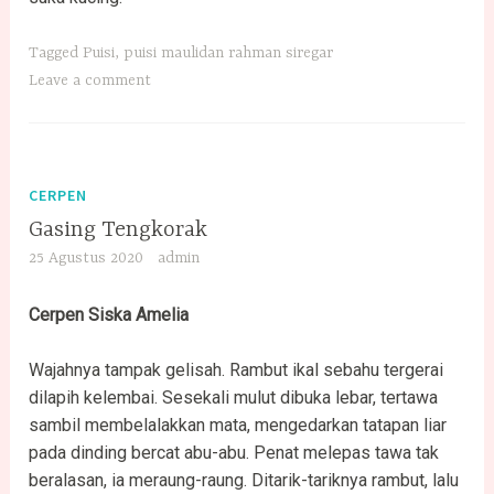
Tagged
Puisi
,
puisi maulidan rahman siregar
Leave a comment
CERPEN
Gasing Tengkorak
25 Agustus 2020
admin
Cerpen Siska Amelia
Wajahnya tampak gelisah. Rambut ikal sebahu tergerai
dilapih kelembai. Sesekali mulut dibuka lebar, tertawa
sambil membelalakkan mata, mengedarkan tatapan liar
pada dinding bercat abu-abu. Penat melepas tawa tak
beralasan, ia meraung-raung. Ditarik-tariknya rambut, lalu