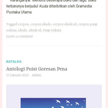
Karanganyar. Menulis beberapa buku dan lagu. Buku
terbarunya berjudul
Kuda
diterbitkan oleh Gramedia
Pustaka Utama.
Tagged
cerpen
,
cerpen ideide
,
cerpen ideide.id
,
cerpen panji
sukma
,
ideide
,
ideide.id
,
Panji Sukma
Leave a comment
KATALOG
Antologi Puisi Goresan Pena
17 Januari 2023
admin