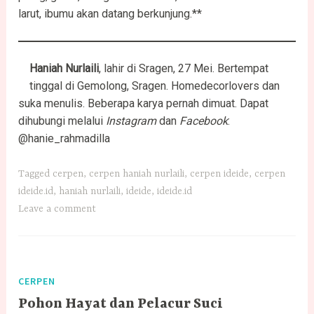
larut, ibumu akan datang berkunjung.**
Haniah Nurlaili
, lahir di Sragen, 27 Mei. Bertempat
tinggal di Gemolong, Sragen. Homedecorlovers dan
suka menulis. Beberapa karya pernah dimuat. Dapat
dihubungi melalui
Instagram
dan
Facebook
:
@hanie_rahmadilla
Tagged
cerpen
,
cerpen haniah nurlaili
,
cerpen ideide
,
cerpen
ideide.id
,
haniah nurlaili
,
ideide
,
ideide.id
Leave a comment
CERPEN
Pohon Hayat dan Pelacur Suci