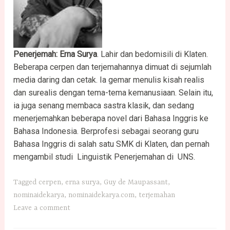
Penerjemah: Erna Surya
. Lahir dan bedomisili di Klaten.
Beberapa cerpen dan terjemahannya dimuat di sejumlah
media daring dan cetak. Ia gemar menulis kisah realis
dan surealis dengan tema-tema kemanusiaan. Selain itu,
ia juga senang membaca sastra klasik, dan sedang
menerjemahkan beberapa novel dari Bahasa Inggris ke
Bahasa Indonesia. Berprofesi sebagai seorang guru
Bahasa Inggris di salah satu SMK di Klaten, dan pernah
mengambil studi Linguistik Penerjemahan di UNS.
Tagged
cerpen
,
erna surya
,
Guy de Maupassant
,
nominaidekarya
,
nominaidekarya.com
,
terjemahan
Leave a comment