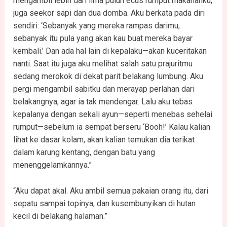
mengambil lebih dari lima puluh écus rumput makananku,
juga seekor sapi dan dua domba. Aku berkata pada diri
sendiri: ‘Sebanyak yang mereka rampas darimu,
sebanyak itu pula yang akan kau buat mereka bayar
kembali.’ Dan ada hal lain di kepalaku—akan kuceritakan
nanti. Saat itu juga aku melihat salah satu prajuritmu
sedang merokok di dekat parit belakang lumbung. Aku
pergi mengambil sabitku dan merayap perlahan dari
belakangnya, agar ia tak mendengar. Lalu aku tebas
kepalanya dengan sekali ayun—seperti menebas sehelai
rumput—sebelum ia sempat berseru ‘Booh!’ Kalau kalian
lihat ke dasar kolam, akan kalian temukan dia terikat
dalam karung kentang, dengan batu yang
menenggelamkannya.”
“Aku dapat akal. Aku ambil semua pakaian orang itu, dari
sepatu sampai topinya, dan kusembunyikan di hutan
kecil di belakang halaman.”