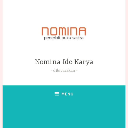
Skip
to
content
Nomina Ide Karya
dibicarakan
MENU