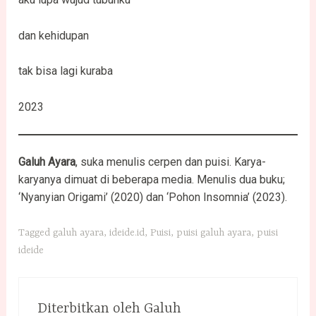
dan kehidupan
tak bisa lagi kuraba
2023
Galuh Ayara
, suka menulis cerpen dan puisi. Karya-
karyanya dimuat di beberapa media. Menulis dua buku;
‘Nyanyian Origami’ (2020) dan ‘Pohon Insomnia’ (2023).
Tagged
galuh ayara
,
ideide.id
,
Puisi
,
puisi galuh ayara
,
puisi
ideide
Diterbitkan oleh
Galuh