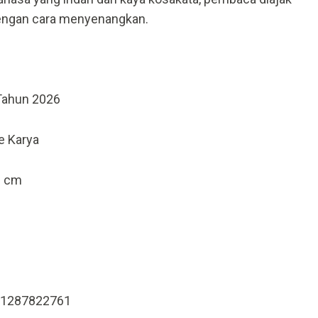
engan cara menyenangkan.
Tahun 2026
e Karya
1 cm
81287822761