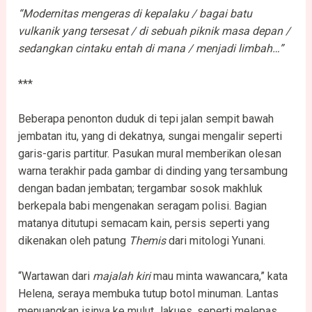
“Modernitas mengeras di kepalaku / bagai batu
vulkanik yang tersesat / di sebuah piknik masa depan /
sedangkan cintaku entah di mana / menjadi limbah…”
***
Beberapa penonton duduk di tepi jalan sempit bawah
jembatan itu, yang di dekatnya, sungai mengalir seperti
garis-garis partitur. Pasukan mural memberikan olesan
warna terakhir pada gambar di dinding yang tersambung
dengan badan jembatan; tergambar sosok makhluk
berkepala babi mengenakan seragam polisi. Bagian
matanya ditutupi semacam kain, persis seperti yang
dikenakan oleh patung
Themis
dari mitologi Yunani.
“Wartawan dari
majalah kiri
mau minta wawancara,” kata
Helena, seraya membuka tutup botol minuman. Lantas
menuangkan isinya ke mulut Jakues, seperti melepas