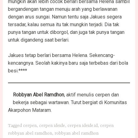
mungkin akan lebih cocok berlari bersama Helena sambil
bergandengan tangan menuju arah yang berlawanan
dengan arus sungai. Namun tentu saja Jakues segera
tersadar, kalau semua itu tak mungkin terjadi. Dia tak
punya tangan untuk diborgol, dan juga tak punya tangan
untuk digandeng saat berlari.
Jakues tetap berlari bersama Helena. Sekencang-
kencangnya. Seolah kakinya baru saja terbebas dari bola
besi.****
Robbyan Abel Ramdhon
, aktif menulis cerpen dan
bekerja sebagai wartawan. Turut bergiat di Komunitas
Akarpohon Mataram.
Tagged
cerpen
,
cerpen ideide
,
cerpen ideide.id
,
cerpen
robbyan abel ramdhon
,
robbyan abel ramdhon