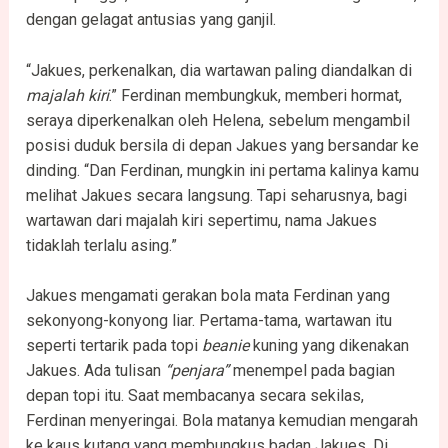
dengan gelagat antusias yang ganjil.
“Jakues, perkenalkan, dia wartawan paling diandalkan di
majalah kiri
.” Ferdinan membungkuk, memberi hormat,
seraya diperkenalkan oleh Helena, sebelum mengambil
posisi duduk bersila di depan Jakues yang bersandar ke
dinding. “Dan Ferdinan, mungkin ini pertama kalinya kamu
melihat Jakues secara langsung. Tapi seharusnya, bagi
wartawan dari majalah kiri sepertimu, nama Jakues
tidaklah terlalu asing.”
Jakues mengamati gerakan bola mata Ferdinan yang
sekonyong-konyong liar. Pertama-tama, wartawan itu
seperti tertarik pada topi
beanie
kuning yang dikenakan
Jakues. Ada tulisan
“penjara”
menempel pada bagian
depan topi itu. Saat membacanya secara sekilas,
Ferdinan menyeringai. Bola matanya kemudian mengarah
ke kaus kutang yang membungkus badan Jakues. Di