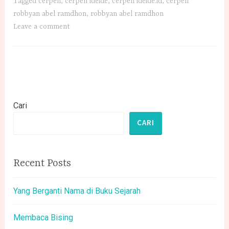
Tagged
cerpen
,
cerpen ideide
,
cerpen ideide.id
,
cerpen
robbyan abel ramdhon
,
robbyan abel ramdhon
Leave a comment
Cari
CARI
Recent Posts
Yang Berganti Nama di Buku Sejarah
Membaca Bising