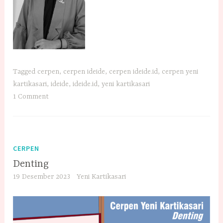
Tagged
cerpen
,
cerpen ideide
,
cerpen ideide.id
,
cerpen yeni
kartikasari
,
ideide
,
ideide.id
,
yeni kartikasari
1 Comment
CERPEN
Denting
19 Desember 2023
Yeni Kartikasari