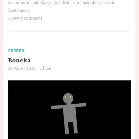
cerpennominaidekarya
,
ideide.id
,
nominaidekarya
,
yeni
kartikasari
Leave a comment
CERPEN
Boneka
21 Maret 2023
admin