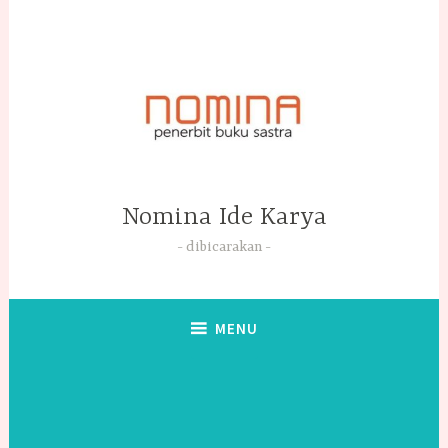
Skip
to
content
Nomina Ide Karya
dibicarakan
MENU