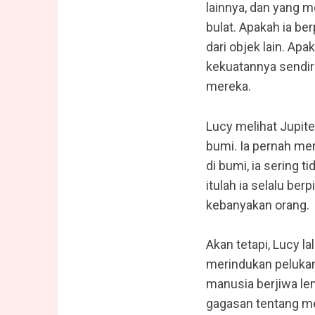
lainnya, dan yang m
bulat. Apakah ia be
dari objek lain. Ap
kekuatannya sendiri
mereka.
Lucy melihat Jupiter
bumi. Ia pernah mem
di bumi, ia sering
itulah ia selalu berp
kebanyakan orang.
Akan tetapi, Lucy l
merindukan pelukan
manusia berjiwa l
gagasan tentang m