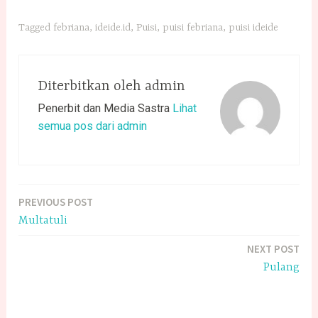
Tagged
febriana
,
ideide.id
,
Puisi
,
puisi febriana
,
puisi ideide
Diterbitkan oleh
admin
Penerbit dan Media Sastra
Lihat
semua pos dari admin
PREVIOUS POST
Navigasi
Multatuli
pos
NEXT POST
Pulang