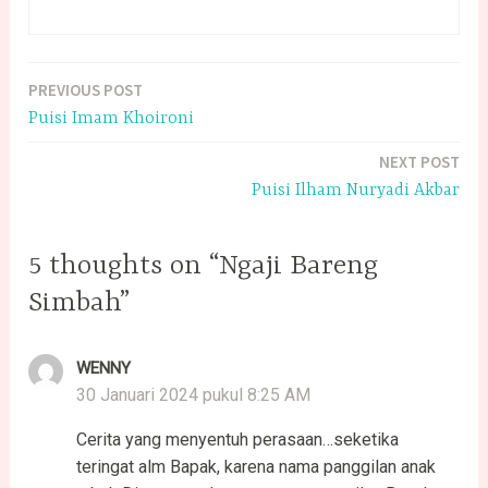
PREVIOUS POST
Navigasi
Puisi Imam Khoironi
pos
NEXT POST
Puisi Ilham Nuryadi Akbar
5 thoughts on “Ngaji Bareng
Simbah”
WENNY
30 Januari 2024 pukul 8:25 AM
Cerita yang menyentuh perasaan…seketika
teringat alm Bapak, karena nama panggilan anak