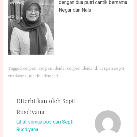
dengan dua putri cantik bernama
Negar dan Nala
Tagged
cerpen
,
cerpen ideide
,
cerpen ideide.id
,
cerpen septi
rusdiyana
,
ideide
,
ideide.id
Diterbitkan oleh
Septi
Rusdiyana
Lihat semua pos dari Septi
Rusdiyana