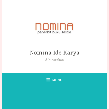
Skip
to
content
Nomina Ide Karya
dibicarakan
MENU