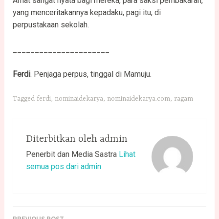
Amat sangat nyata bagi mereka, para saksi pembakaran,
yang menceritakannya kepadaku, pagi itu, di
perpustakaan sekolah.
______________________
Ferdi
. Penjaga perpus, tinggal di Mamuju.
Tagged
ferdi
,
nominaidekarya
,
nominaidekarya.com
,
ragam
Diterbitkan oleh
admin
Penerbit dan Media Sastra
Lihat
semua pos dari admin
PREVIOUS POST