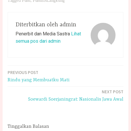
Tagged
Puisi
,
PuisiEbiLangkung
Diterbitkan oleh
admin
Penerbit dan Media Sastra
Lihat
semua pos dari admin
PREVIOUS POST
Navigasi
Rindu yang Membuatku Mati
pos
NEXT POST
Soewardi Soerjaningrat: Nasionalis Jawa Awal
Tinggalkan Balasan