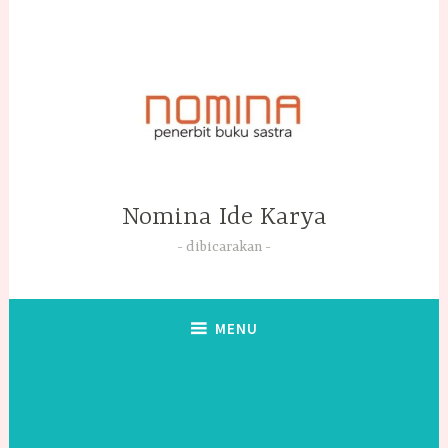
Skip
to
content
Nomina Ide Karya
dibicarakan
MENU