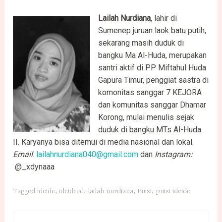
Lailah Nurdiana
, lahir di
Sumenep juruan laok batu putih,
sekarang masih duduk di
bangku Ma Al-Huda, merupakan
santri aktif di PP Miftahul Huda
Gapura Timur, penggiat sastra di
komonitas sanggar 7 KEJORA
dan komunitas sanggar Dhamar
Korong, mulai menulis sejak
duduk di bangku MTs Al-Huda
II. Karyanya bisa ditemui di media nasional dan lokal.
Email
:
lailahnurdiana040@gmail.com
dan
Instagram:
@_xdynaaa
Tagged
ideide
,
ideide.id
,
lailah nurdiana
,
Puisi
,
puisi ideide