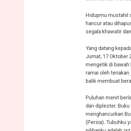
Hidupmu mustahil s
hancur atau dihapus
segala khawatir da
Yang datang kepada
Jumat, 17 Oktober
mengetik di bawah 
ramai oleh teriakan
balik membuat ber
Puluhan menit berl
dan diplester. Buku 
menghancurkan Bum
(Persia). Tubuhku y
pilihanku adalah ja