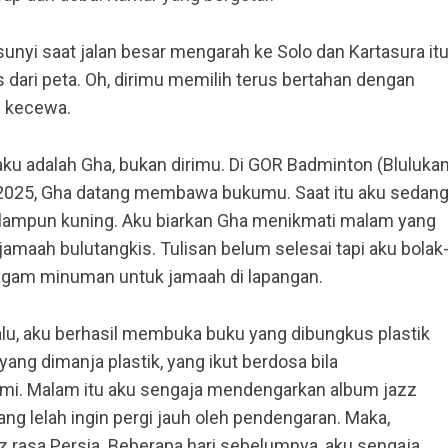
unyi saat jalan besar mengarah ke Solo dan Kartasura it
 dari peta. Oh, dirimu memilih terus bertahan dengan
n kecewa.
ku adalah Gha, bukan dirimu. Di GOR Badminton (Blulukan
 2025, Gha datang membawa bukumu. Saat itu aku sedan
lampun kuning. Aku biarkan Gha menikmati malam yang
 jamaah bulutangkis. Tulisan belum selesai tapi aku bolak
agam minuman untuk jamaah di lapangan.
alu, aku berhasil membuka buku yang dibungkus plastik
yang dimanja plastik, yang ikut berdosa bila
i. Malam itu aku sengaja mendengarkan album jazz
ang lelah ingin pergi jauh oleh pendengaran. Maka,
zz rasa Persia. Beberapa hari sebelumnya, aku sengaja