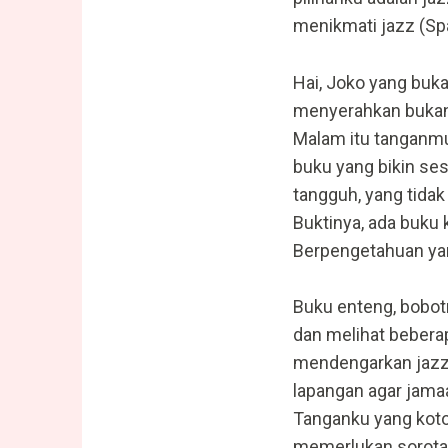
menikmati jazz (Span
Hai, Joko yang buk
menyerahkan buka
Malam itu tanganm
buku yang bikin se
tangguh, yang tida
Buktinya, ada buku
Berpengetahuan yan
Buku enteng, bobot
dan melihat bebera
mendengarkan jazz
lapangan agar jama
Tanganku yang kot
memerlukan sorotan