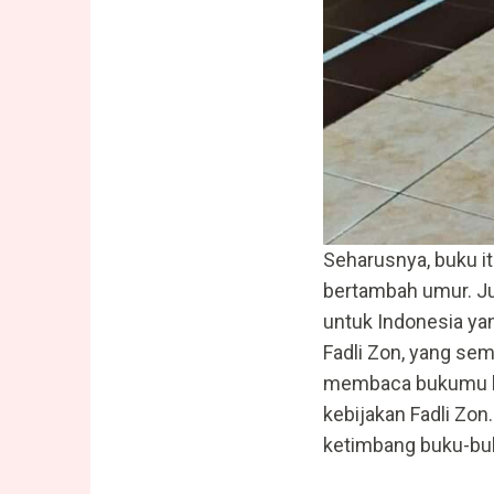
Seharusnya, buku i
bertambah umur. Ju
untuk Indonesia yan
Fadli Zon, yang se
membaca bukumu be
kebijakan Fadli Zo
ketimbang buku-buk