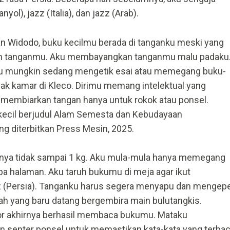
yol), jazz (Italia), dan jazz (Arab).
an Widodo, buku kecilmu berada di tanganku meski yang
n tanganmu. Aku membayangkan tanganmu malu padaku
u mungkin sedang mengetik esai atau memegang buku-
sak kamar di Kleco. Dirimu memang intelektual yang
k membiarkan tangan hanya untuk rokok atau ponsel.
 kecil berjudul Alam Semesta dan Kebudayaan
g diterbitkan Press Mesin, 2025.
nya tidak sampai 1 kg. Aku mula-mula hanya memegang
pa halaman. Aku taruh bukumu di meja agar ikut
 (Persia). Tanganku harus segera menyapu dan mengepe
ah yang baru datang bergembira main bulutangkis.
or akhirnya berhasil membaca bukumu. Mataku
 senter ponsel untuk memastikan kata-kata yang terba