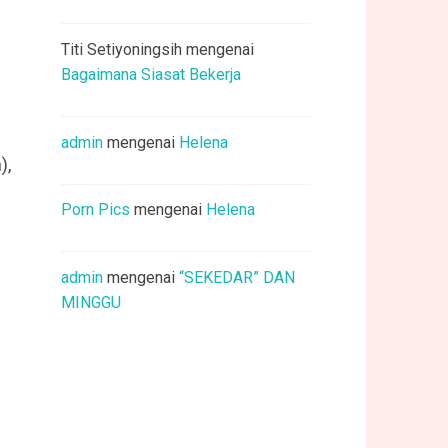
Titi Setiyoningsih
mengenai
u
Bagaimana Siasat Bekerja
admin
mengenai
Helena
),
g
Porn Pics
mengenai
Helena
-
admin
mengenai
“SEKEDAR” DAN
MINGGU