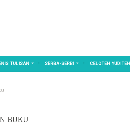
ENIS TULISAN
SERBA-SERBI
CELOTEH YUDITE
KU
N BUKU