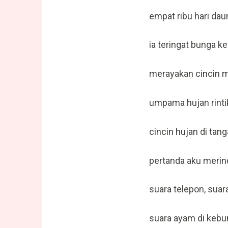
empat ribu hari da
ia teringat bunga 
merayakan cincin m
umpama hujan rinti
cincin hujan di tan
pertanda aku meri
suara telepon, suar
suara ayam di kebu