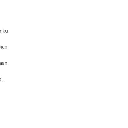
anku
ian
aan
i,