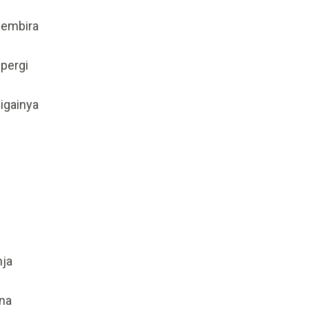
gembira
 pergi
igainya
nja
na