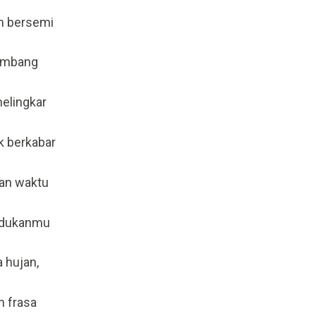
un bersemi
kembang
elingkar
k berkabar
gan waktu
ndukanmu
a hujan,
n frasa