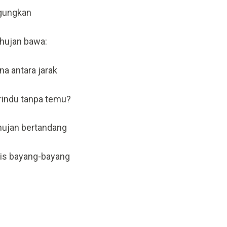
gungkan
 hujan bawa:
na antara jarak
rindu tanpa temu?
hujan bertandang
is bayang-bayang