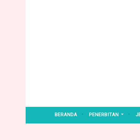
Skip
to
content
BERANDA
PENERBITAN
J