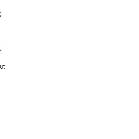
gi
u
ut