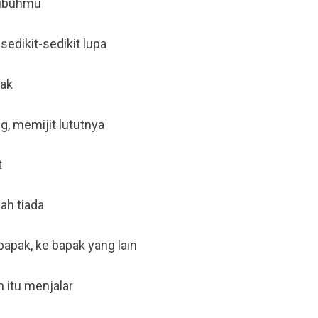
 tubuhmu
 sedikit-sedikit lupa
pak
, memijit lututnya
t
lah tiada
bapak, ke bapak yang lain
 itu menjalar