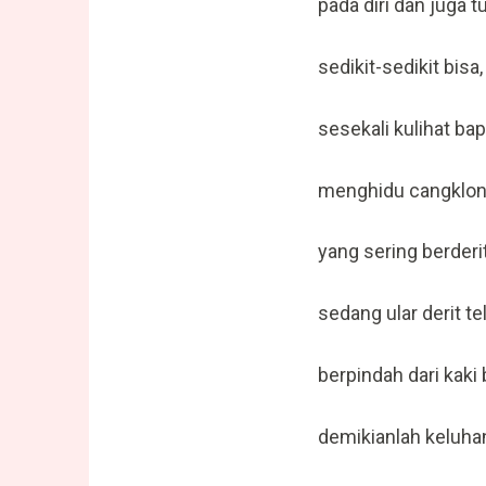
pada diri dan juga
sedikit-sedikit bisa,
sesekali kulihat ba
menghidu cangklong
yang sering berderi
sedang ular derit te
berpindah dari kaki 
demikianlah keluhan