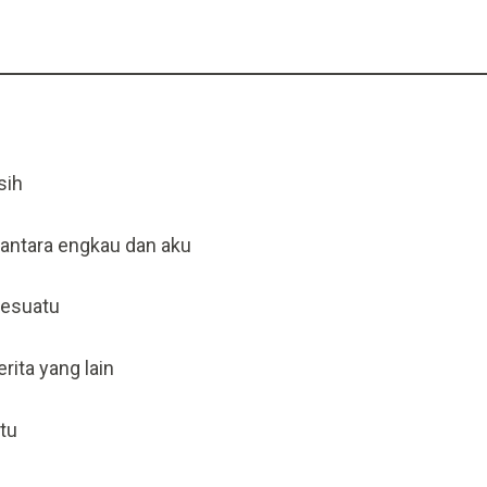
sih
 antara engkau dan aku
sesuatu
erita yang lain
tu