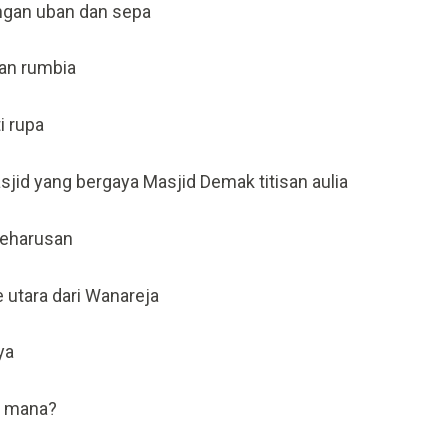
engan uban dan sepa
dan rumbia
i rupa
sjid yang bergaya Masjid Demak titisan aulia
keharusan
 utara dari Wanareja
ya
h mana?