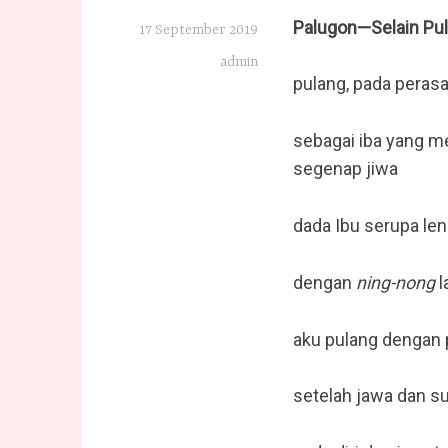
Palugon
—Selain Pu
17 September 2019
admin
pulang, pada perasa
sebagai iba yang me
segenap jiwa
dada Ibu serupa le
dengan
ning-nong
l
aku pulang dengan 
setelah jawa dan s