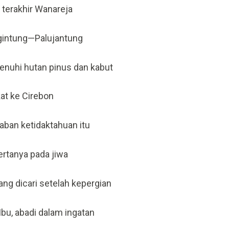
a terakhir Wanareja
gintung—Palujantung
penuhi hutan pinus dan kabut
kat ke Cirebon
aban ketidaktahuan itu
 bertanya pada jiwa
yang dicari setelah kepergian
bu, abadi dalam ingatan