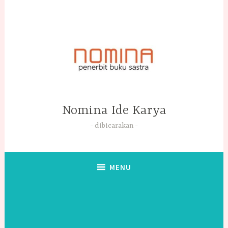
Skip
to
content
Nomina Ide Karya
dibicarakan
MENU