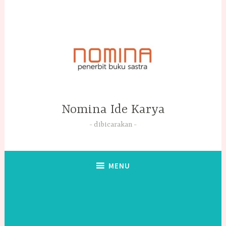
Skip
to
content
Nomina Ide Karya
dibicarakan
MENU