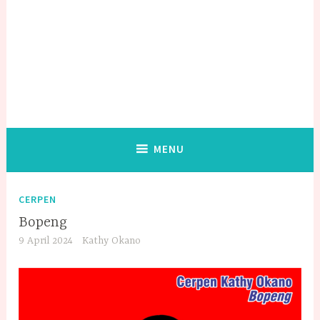
MENU
CERPEN
Bopeng
9 April 2024
Kathy Okano