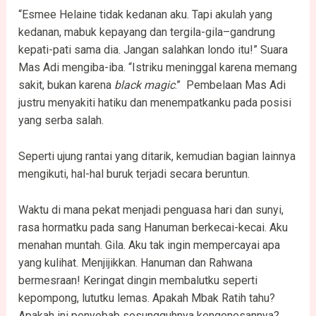
“Esmee Helaine tidak kedanan aku. Tapi akulah yang
kedanan, mabuk kepayang dan tergila-gila–gandrung
kepati-pati sama dia. Jangan salahkan londo itu!” Suara
Mas Adi mengiba-iba. “Istriku meninggal karena memang
sakit, bukan karena
black magic
.” Pembelaan Mas Adi
justru menyakiti hatiku dan menempatkanku pada posisi
yang serba salah.
Seperti ujung rantai yang ditarik, kemudian bagian lainnya
mengikuti, hal-hal buruk terjadi secara beruntun.
Waktu di mana pekat menjadi penguasa hari dan sunyi,
rasa hormatku pada sang Hanuman berkecai-kecai. Aku
menahan muntah. Gila. Aku tak ingin mempercayai apa
yang kulihat. Menjijikkan. Hanuman dan Rahwana
bermesraan! Keringat dingin membalutku seperti
kepompong, lututku lemas. Apakah Mbak Ratih tahu?
Apakah ini penyebab sesungguhnya kengenesannya?