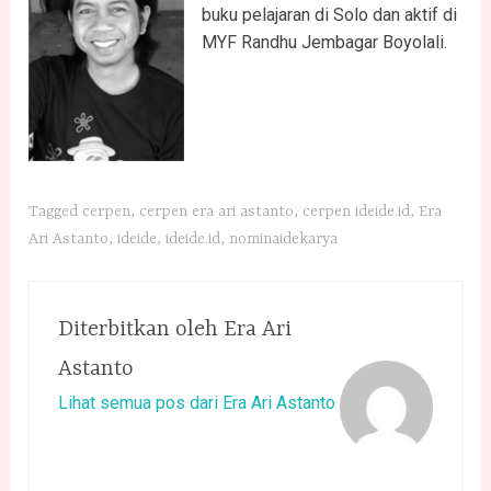
buku pelajaran di Solo dan aktif di
MYF Randhu Jembagar Boyolali.
Tagged
cerpen
,
cerpen era ari astanto
,
cerpen ideide.id
,
Era
Ari Astanto
,
ideide
,
ideide.id
,
nominaidekarya
Diterbitkan oleh
Era Ari
Astanto
Lihat semua pos dari Era Ari Astanto