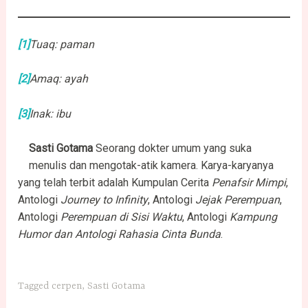
[1]
Tuaq: paman
[2]
Amaq: ayah
[3]
Inak: ibu
Sasti Gotama
Seorang dokter umum yang suka
menulis dan mengotak-atik kamera. Karya-karyanya
yang telah terbit adalah Kumpulan Cerita
Penafsir Mimpi
,
Antologi
Journey to Infinity
, Antologi
Jejak Perempuan
,
Antologi
Perempuan di Sisi Waktu
, Antologi
Kampung
Humor dan Antologi Rahasia Cinta Bunda
.
Tagged
cerpen
,
Sasti Gotama