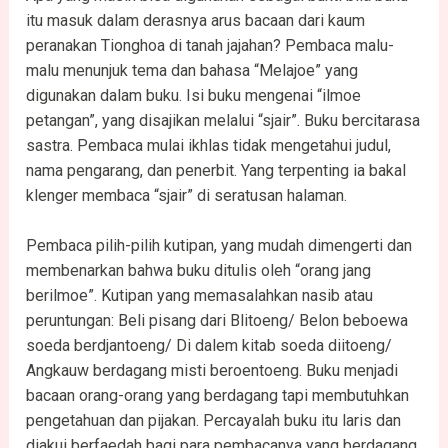
itu masuk dalam derasnya arus bacaan dari kaum
peranakan Tionghoa di tanah jajahan? Pembaca malu-
malu menunjuk tema dan bahasa “Melajoe” yang
digunakan dalam buku. Isi buku mengenai “ilmoe
petangan”, yang disajikan melalui “sjair”. Buku bercitarasa
sastra. Pembaca mulai ikhlas tidak mengetahui judul,
nama pengarang, dan penerbit. Yang terpenting ia bakal
klenger membaca “sjair” di seratusan halaman.
Pembaca pilih-pilih kutipan, yang mudah dimengerti dan
membenarkan bahwa buku ditulis oleh “orang jang
berilmoe”. Kutipan yang memasalahkan nasib atau
peruntungan: Beli pisang dari Blitoeng/ Belon beboewa
soeda berdjantoeng/ Di dalem kitab soeda diitoeng/
Angkauw berdagang misti beroentoeng. Buku menjadi
bacaan orang-orang yang berdagang tapi membutuhkan
pengetahuan dan pijakan. Percayalah buku itu laris dan
diakui berfaedah bagi para pembacanya yang berdagang