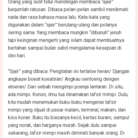
Orang yang sulit tidur mendingan membaca “sjair”
berjumlah ratusan. Dibaca pelan-pelan sambil menikmati
nada dan rasa bahasa masa lalu. Kata-kata yang
digunakan dalam “sjair” berulang-ulang dan polanya
sering sama. Yang membaca mungkin “dibunuh” jenuh
tapi keinginan mengerti yang silam dapat membuatnya
bertahan sampai bulan sabit mengalamai kesepian di
dini hari.
“Sjair” yang dibaca: Pengliatan ini terlaloe heran/ Djangan
angkauw boeat koeatiran/ Angkau oentoeng dengen
atoeran/ Dari sebab mengimpi poenja lantaran. Di situ,
ada mimpi. Konon, ilmu tua dinamakan tafsir mimpi. Dulu,
kita mudah menemukan buku-buku mengenai tafsir
mimpi yang dijual di pasar malam, terminal, makam, dan
kios koran. Buku itu biasanya kecil, kertas buram, sampul
yang norak, dan harganya murah. Sejak dulu sampai
sekarang, tafsir mimpi masih diminati banyak orang. Di