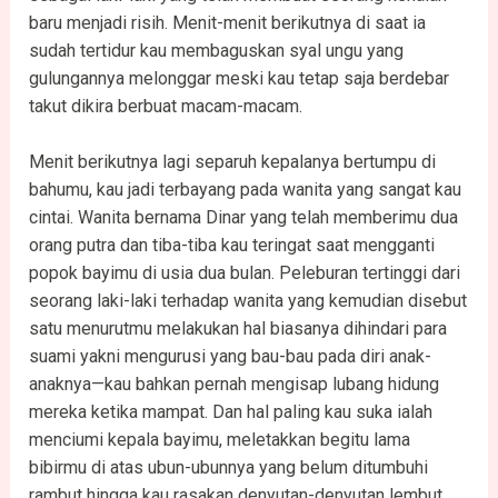
baru menjadi risih. Menit-menit berikutnya di saat ia
sudah tertidur kau membaguskan syal ungu yang
gulungannya melonggar meski kau tetap saja berdebar
takut dikira berbuat macam-macam.
Menit berikutnya lagi separuh kepalanya bertumpu di
bahumu, kau jadi terbayang pada wanita yang sangat kau
cintai. Wanita bernama Dinar yang telah memberimu dua
orang putra dan tiba-tiba kau teringat saat mengganti
popok bayimu di usia dua bulan. Peleburan tertinggi dari
seorang laki-laki terhadap wanita yang kemudian disebut
satu menurutmu melakukan hal biasanya dihindari para
suami yakni mengurusi yang bau-bau pada diri anak-
anaknya—kau bahkan pernah mengisap lubang hidung
mereka ketika mampat. Dan hal paling kau suka ialah
menciumi kepala bayimu, meletakkan begitu lama
bibirmu di atas ubun-ubunnya yang belum ditumbuhi
rambut hingga kau rasakan denyutan-denyutan lembut