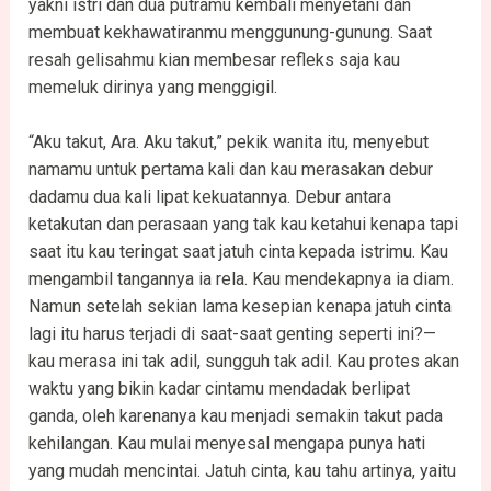
yakni istri dan dua putramu kembali menyetani dan
membuat kekhawatiranmu menggunung-gunung. Saat
resah gelisahmu kian membesar refleks saja kau
memeluk dirinya yang menggigil.
“Aku takut, Ara. Aku takut,” pekik wanita itu, menyebut
namamu untuk pertama kali dan kau merasakan debur
dadamu dua kali lipat kekuatannya. Debur antara
ketakutan dan perasaan yang tak kau ketahui kenapa tapi
saat itu kau teringat saat jatuh cinta kepada istrimu. Kau
mengambil tangannya ia rela. Kau mendekapnya ia diam.
Namun setelah sekian lama kesepian kenapa jatuh cinta
lagi itu harus terjadi di saat-saat genting seperti ini?—
kau merasa ini tak adil, sungguh tak adil. Kau protes akan
waktu yang bikin kadar cintamu mendadak berlipat
ganda, oleh karenanya kau menjadi semakin takut pada
kehilangan. Kau mulai menyesal mengapa punya hati
yang mudah mencintai. Jatuh cinta, kau tahu artinya, yaitu