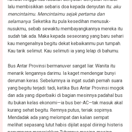
lalu membisikkan sebaris doa kepada denyutan itu:
aku
mencintaimu
.
Mencintaimu sejak pertama dan
selamanya
. Seketika itu pula kesedihan menusuk-
nusukmu, sebab sewaktu membayangkannya mereka itu
sudah tak ada. Maka kepada seseorang yang baru sehari
kau mengenalnya begitu dekat kebaikanmu pun tumpah.
Kau tarik selimut. Kau selimuti ia yang lelap di bahumu.
Bus Antar Provinsi bermanuver sangat liar. Wanita itu
menarik lengannya darimu. Ia kaget mendengar bunyi
deruman keras. Sebelumnya ia ingat sudah pernah suara
yang begitu terjadi: tadi, ketika Bus Antar Provinsi mogok
dan ada yang diperbaiki di bagian mesinnya padahal bus
itu bukan kelas ekonomi—ia bus ber-AC—tak masuk akal
kurang sehat begitu. Remnya putus, teriak sopirnya.
Mendadak ada yang melompat dan kalian sempat
melihat sepasang lutut habis dijilat aspal diiringi histeris