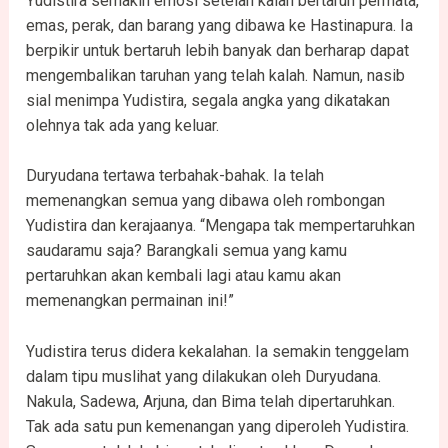
Yudistira semakin emosi setelah kalah bertaruh permata,
emas, perak, dan barang yang dibawa ke Hastinapura. Ia
berpikir untuk bertaruh lebih banyak dan berharap dapat
mengembalikan taruhan yang telah kalah. Namun, nasib
sial menimpa Yudistira, segala angka yang dikatakan
olehnya tak ada yang keluar.
Duryudana tertawa terbahak-bahak. Ia telah
memenangkan semua yang dibawa oleh rombongan
Yudistira dan kerajaanya. “Mengapa tak mempertaruhkan
saudaramu saja? Barangkali semua yang kamu
pertaruhkan akan kembali lagi atau kamu akan
memenangkan permainan ini!”
Yudistira terus didera kekalahan. Ia semakin tenggelam
dalam tipu muslihat yang dilakukan oleh Duryudana.
Nakula, Sadewa, Arjuna, dan Bima telah dipertaruhkan.
Tak ada satu pun kemenangan yang diperoleh Yudistira.