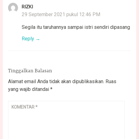
RIZKI
29 September 2021 pukul 12:46 PM
Segila itu taruhannya sampai istri sendiri dipasang
Reply
Tinggalkan Balasan
Alamat email Anda tidak akan dipublikasikan.
Ruas
yang wajib ditandai
*
KOMENTAR
*