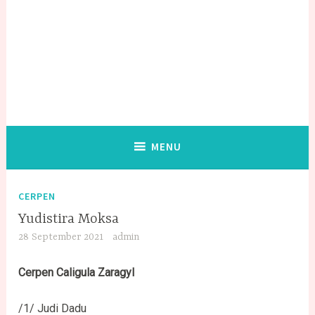
MENU
CERPEN
Yudistira Moksa
28 September 2021
admin
Cerpen Caligula Zaragyl
/1/ Judi Dadu