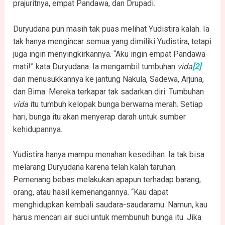
prajuritnya, empat Pandawa, dan Drupadi.
Duryudana pun masih tak puas melihat Yudistira kalah. Ia
tak hanya mengincar semua yang dimiliki Yudistira, tetapi
juga ingin menyingkirkannya. “Aku ingin empat Pandawa
mati!” kata Duryudana. Ia mengambil tumbuhan
vida
[2]
dan menusukkannya ke jantung Nakula, Sadewa, Arjuna,
dan Bima. Mereka terkapar tak sadarkan diri. Tumbuhan
vida
itu tumbuh kelopak bunga berwarna merah. Setiap
hari, bunga itu akan menyerap darah untuk sumber
kehidupannya.
Yudistira hanya mampu menahan kesedihan. Ia tak bisa
melarang Duryudana karena telah kalah taruhan.
Pemenang bebas melakukan apapun terhadap barang,
orang, atau hasil kemenangannya. “Kau dapat
menghidupkan kembali saudara-saudaramu. Namun, kau
harus mencari air suci untuk membunuh bunga itu. Jika