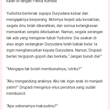
kalah di tangan Panca Kumala.
Yudistira berteriak supaya Duryudana keluar dan
mengajaknya berperang. Akhirnya terjadi adu kesaktian,
segala ilmu telah dikerahkan, dan semua ketangkasan
memainkan senjata dikeluarkan. Namun, segala serangan
tak ada yang mengenai tubuh Yudistira. Dia seakan di
atas angin sedangkan Duryudana telah babak belur. Ia
ingin menghancurkan kepala Duryudana. Namun, Drupadi
berlari tergopoh-gopoh dan berkata, “Jangan bunuh dia!”
“Mengapa tak boleh membunuhnya, Istriku?”
“Aku mengandung anaknya. Aku tak ingin anak ini menjadi
yatim!” Drupadi mengelus-elus perutnya yang sudah
membuncit.
“Apa sebenarnya maksudmu?”