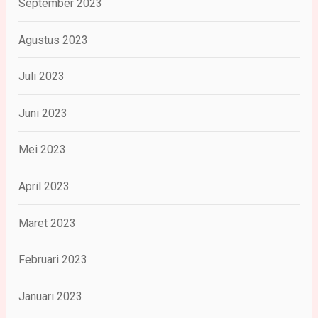
September 2023
Agustus 2023
Juli 2023
Juni 2023
Mei 2023
April 2023
Maret 2023
Februari 2023
Januari 2023