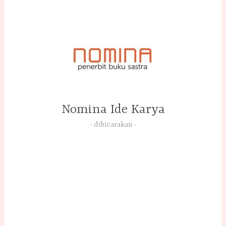
Skip
to
content
Nomina Ide Karya
dibicarakan