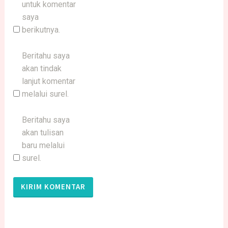
untuk komentar
saya
berikutnya.
Beritahu saya
akan tindak
lanjut komentar
melalui surel.
Beritahu saya
akan tulisan
baru melalui
surel.