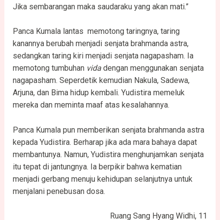
Jika sembarangan maka saudaraku yang akan mati.”
Panca Kumala lantas memotong taringnya, taring
kanannya berubah menjadi senjata brahmanda astra,
sedangkan taring kiri menjadi senjata nagapasham. Ia
memotong tumbuhan
vida
dengan menggunakan senjata
nagapasham. Seperdetik kemudian Nakula, Sadewa,
Arjuna, dan Bima hidup kembali. Yudistira memeluk
mereka dan meminta maaf atas kesalahannya.
Panca Kumala pun memberikan senjata brahmanda astra
kepada Yudistira. Berharap jika ada mara bahaya dapat
membantunya. Namun, Yudistira menghunjamkan senjata
itu tepat di jantungnya. Ia berpikir bahwa kematian
menjadi gerbang menuju kehidupan selanjutnya untuk
menjalani penebusan dosa.
Ruang Sang Hyang Widhi, 11