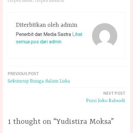
cerpen ideide
,
cerpen ideide.id
Diterbitkan oleh
admin
Penerbit dan Media Sastra
Lihat
semua pos dari admin
PREVIOUS POST
Navigasi
Sekuncup Bunga dalam Luka
pos
NEXT POST
Puisi Joko Rabsodi
1 thought on “Yudistira Moksa”