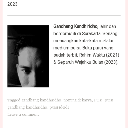
2023
Gandhang Kandhiridho
, lahir dan
berdomisili di Surakarta. Senang
menuangkan kata-kata melalui
medium puisi. Buku puisi yang
sudah terbit; Rahim Waktu (2021)
& Separuh Wajahku Bulan (2023).
Tagged
gandhang kandhiridho
,
nominaidekarya
,
Puisi
,
puisi
gandhang kandhiridho
,
puisi ideide
Leave a comment