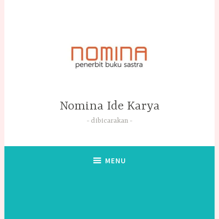
Skip
to
content
Nomina Ide Karya
dibicarakan
MENU