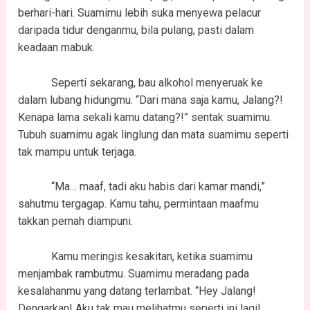
berhari-hari. Suamimu lebih suka menyewa pelacur
daripada tidur denganmu, bila pulang, pasti dalam
keadaan mabuk.
Seperti sekarang, bau alkohol menyeruak ke
dalam lubang hidungmu. “Dari mana saja kamu, Jalang?!
Kenapa lama sekali kamu datang?!” sentak suamimu.
Tubuh suamimu agak linglung dan mata suamimu seperti
tak mampu untuk terjaga.
“Ma… maaf, tadi aku habis dari kamar mandi,”
sahutmu tergagap. Kamu tahu, permintaan maafmu
takkan pernah diampuni.
Kamu meringis kesakitan, ketika suamimu
menjambak rambutmu. Suamimu meradang pada
kesalahanmu yang datang terlambat. “Hey Jalang!
Dengarkan! Aku tak mau melihatmu seperti ini lagi!