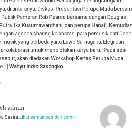
ma Galeri Kertas Studio Hanafi juga melangsungkan
ya, di antaranya: Diskusi Presentasi Perupa Muda bersa
i Publik Pameran Rob Pearce bersama dengan Douglas
Putra, Ika Kusumawardhani, dan perupa Hanafi. Kemudia
dengan agenda sharing kolaborasi para pemusik dari Depo
e musik yang berbeda yaitu Lawe Samagaha, Elegi dan
berkolaborasi untuk menciptakan karya baru. Pada sesi
ersebut, akan diadakan Workshop Kertas Perupa Muda
. []
Wahyu Indro Sasongko
a
leh
admin
ia Sastra
Lihat semua pos dari admin