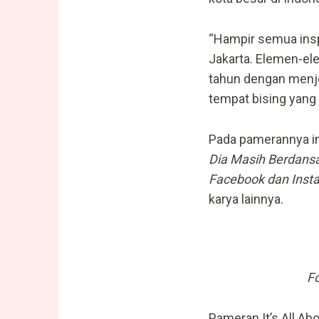
“Hampir semua inspi
Jakarta. Elemen-el
tahun dengan menjel
tempat bising yang 
Pada pamerannya in
Dia Masih Berdans
Facebook dan Inst
karya lainnya.
Fo
Pameran It’s All Ab