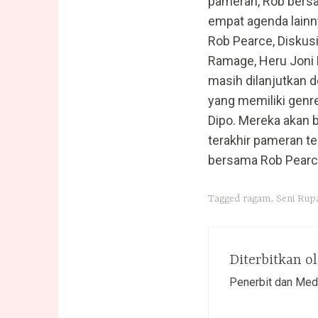
pameran, Rob bersa
empat agenda lainn
Rob Pearce, Diskus
Ramage, Heru Joni 
masih dilanjutkan 
yang memiliki genr
Dipo. Mereka akan 
terakhir pameran t
bersama Rob Pearce
Tagged
ragam
,
Seni Rup
Diterbitkan o
Penerbit dan Med