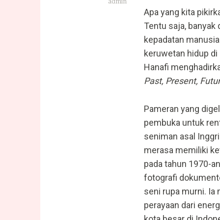
admin
Apa yang kita piki
Tentu saja, banyak
kepadatan manusia 
keruwetan hidup di 
Hanafi menghadirka
Past, Present, Futu
Pameran yang digel
pembuka untuk rent
seniman asal Inggri
merasa memiliki ket
pada tahun 1970-an
fotografi dokumente
seni rupa murni. I
perayaan dari energ
kota besar di Indone