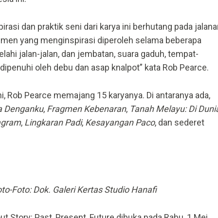
rasi dan praktik seni dari karya ini berhutang pada jalan
emen yang menginspirasi diperoleh selama beberapa
ahi jalan-jalan, dan jembatan, suara gaduh, tempat-
dipenuhi oleh debu dan asap knalpot” kata Rob Pearce.
i, Rob Pearce memajang 15 karyanya. Di antaranya ada,
a Denganku
,
Fragmen Kebenaran
,
Tanah Melayu: Di Duni
agram
,
Lingkaran Padi
,
Kesayangan Paco
, dan sederet
to-Foto: Dok. Galeri Kertas Studio Hanafi
out Story: Past, Present, Future dibuka pada Rabu, 1 Mei