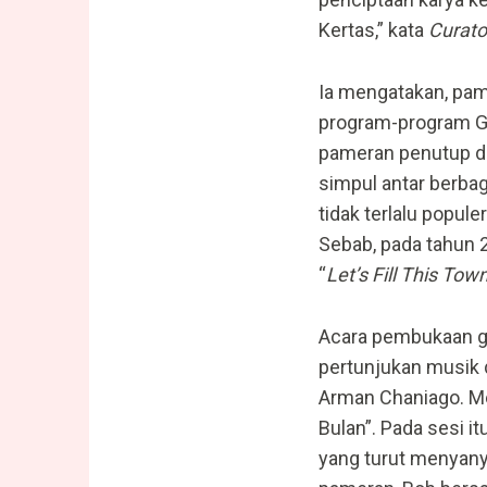
Kertas,” kata
Curato
Ia mengatakan, pam
program-program Gal
pameran penutup di 
simpul antar berbag
tidak terlalu popule
Sebab, pada tahun 
“
Let’s Fill This Tow
Acara pembukaan gel
pertunjukan musik 
Arman Chaniago. Me
Bulan”. Pada sesi i
yang turut menyanyi