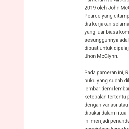
2019 oleh John McG
Pearce yang ditampi
dia kerjakan selam
yang luar biasa kom
sesungguhnya adala
dibuat untuk dipel
Jhon McGlynn.
Pada pameran ini, 
buku yang sudah d
lembar demi lembar
ketebalan tertentu 
dengan variasi ata
dipakai dalam ritu
ini menjadi penan
penciptaan karya ke