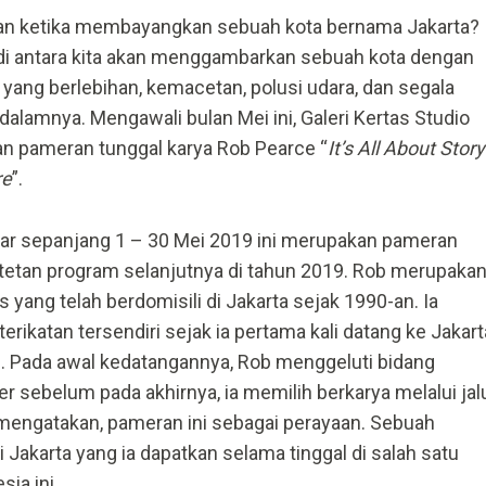
rkan ketika membayangkan sebuah kota bernama Jakarta?
 di antara kita akan menggambarkan sebuah kota dengan
yang berlebihan, kemacetan, polusi udara, dan segala
dalamnya. Mengawali bulan Mei ini, Galeri Kertas Studio
n pameran tunggal karya Rob Pearce “
It’s All About Story
re
”.
ar sepanjang 1 – 30 Mei 2019 ini merupakan pameran
etan program selanjutnya di tahun 2019. Rob merupaka
s yang telah berdomisili di Jakarta sejak 1990-an. Ia
erikatan tersendiri sejak ia pertama kali datang ke Jakart
. Pada awal kedatangannya, Rob menggeluti bidang
r sebelum pada akhirnya, ia memilih berkarya melalui jal
a mengatakan, pameran ini sebagai perayaan. Sebuah
i Jakarta yang ia dapatkan selama tinggal di salah satu
sia ini.