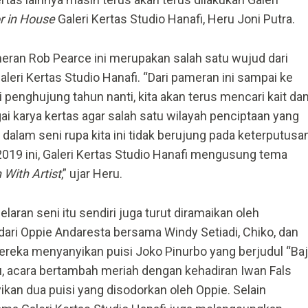
r in House
Galeri Kertas Studio Hanafi, Heru Joni Putra.
eran Rob Pearce ini merupakan salah satu wujud dari
eri Kertas Studio Hanafi. “Dari pameran ini sampai ke
penghujung tahun nanti, kita akan terus mencari kait da
ai karya kertas agar salah satu wilayah penciptaan yang
r dalam seni rupa kita ini tidak berujung pada keterputusa
2019 ini, Galeri Kertas Studio Hanafi mengusung tema
n With Artist
,” ujar Heru.
aran seni itu sendiri juga turut diramaikan oleh
dari Oppie Andaresta bersama Windy Setiadi, Chiko, dan
reka menyanyikan puisi Joko Pinurbo yang berjudul “Ba
tu, acara bertambah meriah dengan kehadiran Iwan Fals
kan dua puisi yang disodorkan oleh Oppie. Selain