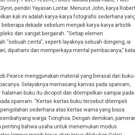
lynn, pendiri Yayasan Lontar. Menurut John, karya Rober
lkan kali ini adalah karya-karya fotografis sederhana yan
a beberapa dekade sebelum menjadi karya-karya artistik
pleks dan sangat bergairah. “Setiap elemen
h “sebuah cerita”, seperti layaknya sebuah dongeng, ia
ajari, dipahami dan memperkaya mental pembacanya,” kata
Rob Pearce menggunakan material yang berasal dari buku
ibacanya. Selayaknya memasang kanvas pada spanram,
 halaman buku itu dicopot dan ditempelkan sampai pada
pada spanram. “Kertas-kertas buku tersebut ditempeli
u pengolahan sederhana atas kertas warna yang biasa
al sembahyang warga Tionghoa. Dengan demikian, pamera
da penting bahwa usaha untuk menemukan modus
rtas lainnya masih terus akan terus dilakukan Galeri