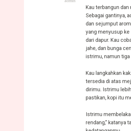
admin
Kau terbangun dan 
Sebagai gantinya, 
dan sejumput aroma
yang menyusup ke 
dari dapur. Kau cob
jahe, dan bunga ce
istrimu, namun tig
Kau langkahkan kak
tersedia di atas me
dirimu. Istrimu leb
pastikan, kopi itu 
Istrimu membelaka
rendang,” katanya 
kedatanganmu.