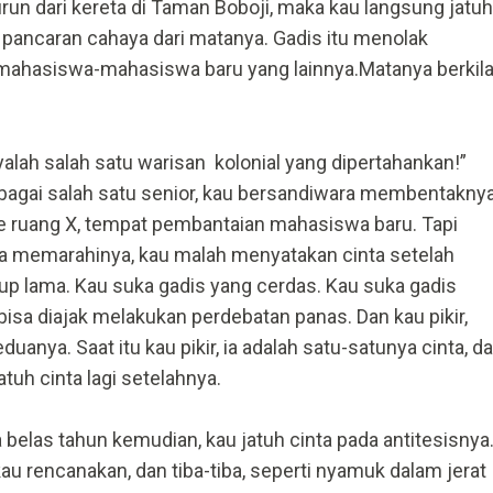
run dari kereta di Taman Boboji, maka kau langsung jatuh
t pancaran cahaya dari matanya. Gadis itu menolak
ahasiswa-mahasiswa baru yang lainnya.Matanya berkila
lah salah satu warisan kolonial yang dipertahankan!”
Sebagai salah satu senior, kau bersandiwara membentakny
 ruang X, tempat pembantaian mahasiswa baru. Tapi
ya memarahinya, kau malah menyatakan cinta setelah
up lama. Kau suka gadis yang cerdas. Kau suka gadis
isa diajak melakukan perdebatan panas. Dan kau pikir,
eduanya. Saat itu kau pikir, ia adalah satu-satunya cinta, d
tuh cinta lagi setelahnya.
a belas tahun kemudian, kau jatuh cinta pada antitesisnya
u rencanakan, dan tiba-tiba, seperti nyamuk dalam jerat