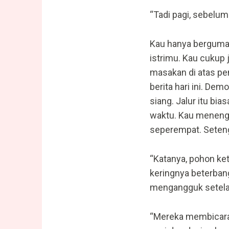
“Tadi pagi, sebelum
Kau hanya bergumam
istrimu. Kau cukup
masakan di atas pe
berita hari ini. D
siang. Jalur itu bia
waktu. Kau menengo
seperempat. Setenga
“Katanya, pohon ket
keringnya beterban
mengangguk setela
“Mereka membicarak