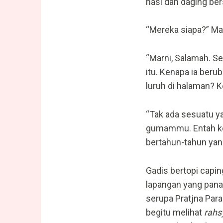
nasi dan daging be
“Mereka siapa?” Mat
“Marni, Salamah. S
itu. Kenapa ia beru
luruh di halaman? K
“Tak ada sesuatu ya
gumammu. Entah ken
bertahun-tahun yang
Gadis bertopi capi
lapangan yang panas
serupa Pratjna Par
begitu melihat
rahs