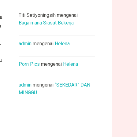
Titi Setiyoningsih
mengenai
a
Bagaimana Siasat Bekerja
a
.
admin
mengenai
Helena
u
Porn Pics
mengenai
Helena
admin
mengenai
“SEKEDAR” DAN
MINGGU
n