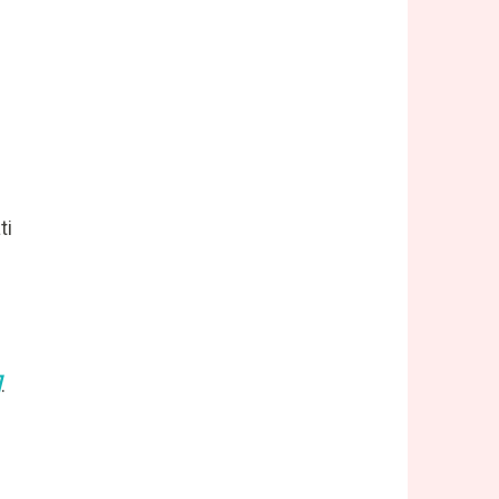
ti
]
.