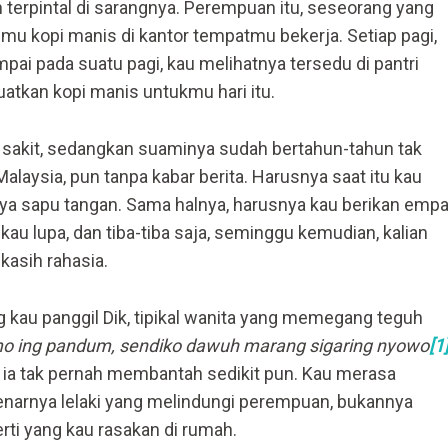
h terpintal di sarangnya. Perempuan itu, seseorang yang
u kopi manis di kantor tempatmu bekerja. Setiap pagi,
mpai pada suatu pagi, kau melihatnya tersedu di pantri
atkan kopi manis untukmu hari itu.
a sakit, sedangkan suaminya sudah bertahun-tahun tak
Malaysia, pun tanpa kabar berita. Harusnya saat itu kau
nya sapu tangan. Sama halnya, harusnya kau berikan empa
 kau lupa, dan tiba-tiba saja, seminggu kemudian, kalian
kasih rahasia.
 kau panggil Dik, tipikal wanita yang memegang teguh
o ing pandum, sendiko dawuh marang sigaring nyowo
[1
n ia tak pernah membantah sedikit pun. Kau merasa
narnya lelaki yang melindungi perempuan, bukannya
erti yang kau rasakan di rumah.