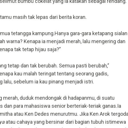
rselimut bumbu cokelat yang ia katakan sebagai rendang.
amu masih tak lepas dari berita koran.
emua tetangga kampung.Hanya gara-gara ketapang sialan
bah warna? Kenapa ia menjadi merah, lalu mengering dan
enapa tak tetap hijau saja?”
ng tetap dan tak berubah. Semua pasti berubah,”
apa kau malah teringat tentang seorang gadis,
 lalu, sebelum ia kau pinang menjadi istri.
ng merah, duduk mendongak di hadapanmu, di suatu
 dan para mahasiswa senior berteriak-teriak ganas.Ia
amitha atau Ken Dedes menurutmu. Jika Ken Arok tergod
ya
atau cahaya yang bersinar dari bagian tubuh istimewa