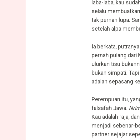
laba-laba, kau suda
selalu membuatkanm
tak pernah lupa. Sa
setelah alpa membu
Ia berkata, putrany
pernah pulang dari 
ulurkan tisu bukan
bukan simpati. Tapi
adalah sepasang ke
Perempuan itu, yang
falsafah Jawa.
Nrim
Kau adalah raja, da
menjadi sebenar-be
partner sejajar sep