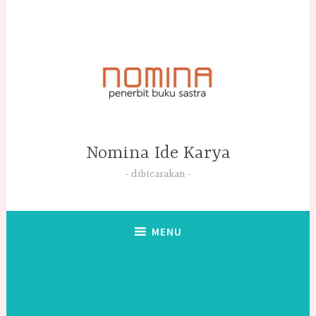
Skip
to
content
Nomina Ide Karya
dibicarakan
MENU