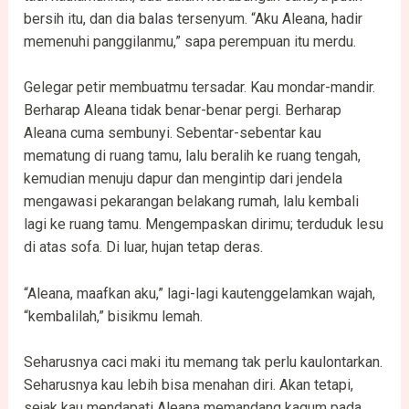
bersih itu, dan dia balas tersenyum. “Aku Aleana, hadir
memenuhi panggilanmu,” sapa perempuan itu merdu.
Gelegar petir membuatmu tersadar. Kau mondar-mandir.
Berharap Aleana tidak benar-benar pergi. Berharap
Aleana cuma sembunyi. Sebentar-sebentar kau
mematung di ruang tamu, lalu beralih ke ruang tengah,
kemudian menuju dapur dan mengintip dari jendela
mengawasi pekarangan belakang rumah, lalu kembali
lagi ke ruang tamu. Mengempaskan dirimu; terduduk lesu
di atas sofa. Di luar, hujan tetap deras.
“Aleana, maafkan aku,” lagi-lagi kautenggelamkan wajah,
“kembalilah,” bisikmu lemah.
Seharusnya caci maki itu memang tak perlu kaulontarkan.
Seharusnya kau lebih bisa menahan diri. Akan tetapi,
sejak kau mendapati Aleana memandang kagum pada