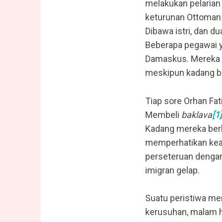
melakukan pelarian 
keturunan Ottoman d
Dibawa istri, dan d
Beberapa pegawai y
Damaskus. Mereka m
meskipun kadang 
Tiap sore Orhan Fat
Membeli
baklava
[1]
Kadang mereka berb
memperhatikan keak
perseteruan denga
imigran gelap.
Suatu peristiwa men
kerusuhan, malam 