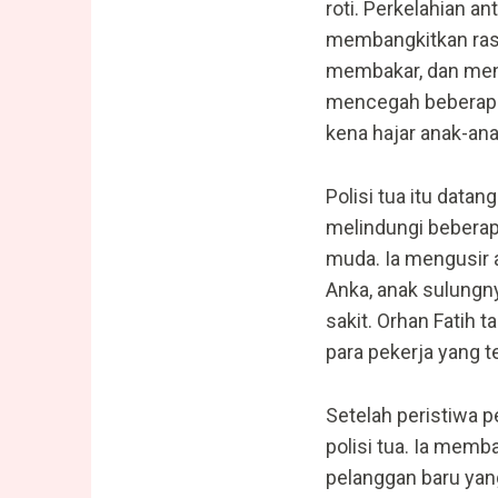
roti. Perkelahian a
membangkitkan rasa
membakar, dan menga
mencegah beberapa
kena hajar anak-a
Polisi tua itu data
melindungi beberap
muda. Ia mengusir 
Anka, anak sulungn
sakit. Orhan Fatih t
para pekerja yang te
Setelah peristiwa p
polisi tua. Ia mem
pelanggan baru yang 