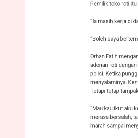
Pemilik toko roti i
“Ia masih kerja di d
“Boleh saya berte
Orhan Fatih mengan
adonan roti denga
polisi. Ketika pung
menyalaminya. Keni
Tetapi tetap tampa
“Mau kau ikut aku k
merasa bersalah, t
marah sampai meny