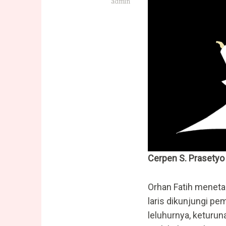
admin
Cerpen S. Prasety
Orhan Fatih menetap
laris dikunjungi pe
leluhurnya, keturun