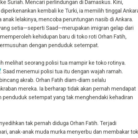
ke Suriah. Mencari perlindungan di Damaskus. Kini,
iperkenankan kembali ke Turki, ia memilih tinggal Ankar
ua anak lelakinya, mencoba peruntungan nasib di Ankara.
ang setia—seperti Saad—merupakan imigran gelap dari
emperoleh kehidupan baru di toko roti Orhan Fatih,
bermusuhan dengan penduduk setempat.
ih melihat seorang polisi tua mampir ke toko rotinya.
.
Saad menemui polisi tua itu dengan wajah ramah.
incang akrab. Orhan Fatih diam-diam selalu
raban mereka. Ia berharap tidak akan pernah mendapat
n penduduk setempat yang tak menghendaki kehadiran
yedihkan tak pernah diduga Orhan Fatih. Terjadi
hari, anak-anak muda murka menyerbu dan membakar to