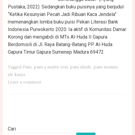
Pustaka, 2022). Sedangkan buku puisinya yang berjudul
“Ketika Kesunyian Pecah Jadi Ribuan Kaca Jendela”
memenangkan lomba buku puisi Pekan Literasi Bank
Indonesia Purwokerto 2020. Ia aktif di Komunitas Damar
Korong dan mengabdi di MTs Al-Huda II Gapura.
Berdomisili di Jl. Raya Batang-Batang PP. Al-Huda
Gapura Timur Gapura Sumenep Madura 69472.
Tagged
Puisi
,
puisi a warits rovi
,
puisi ideide
,
puisi nomina
ide karya
Leave a comment
Cari