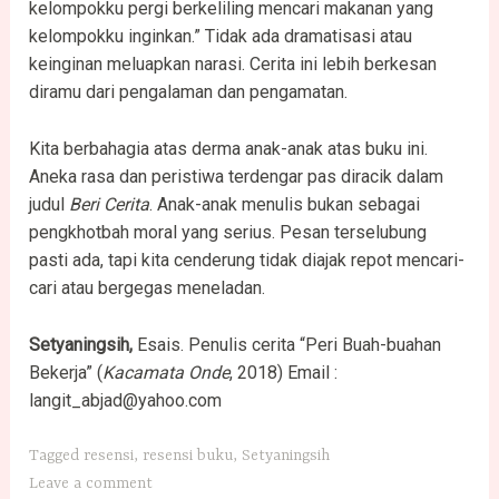
kelompokku pergi berkeliling mencari makanan yang
kelompokku inginkan.” Tidak ada dramatisasi atau
keinginan meluapkan narasi. Cerita ini lebih berkesan
diramu dari pengalaman dan pengamatan.
Kita berbahagia atas derma anak-anak atas buku ini.
Aneka rasa dan peristiwa terdengar pas diracik dalam
judul
Beri Cerita
. Anak-anak menulis bukan sebagai
pengkhotbah moral yang serius. Pesan terselubung
pasti ada, tapi kita cenderung tidak diajak repot mencari-
cari atau bergegas meneladan.
Setyaningsih,
Esais. Penulis cerita “Peri Buah-buahan
Bekerja” (
Kacamata Onde
, 2018) Email :
langit_abjad@yahoo.com
Tagged
resensi
,
resensi buku
,
Setyaningsih
Leave a comment