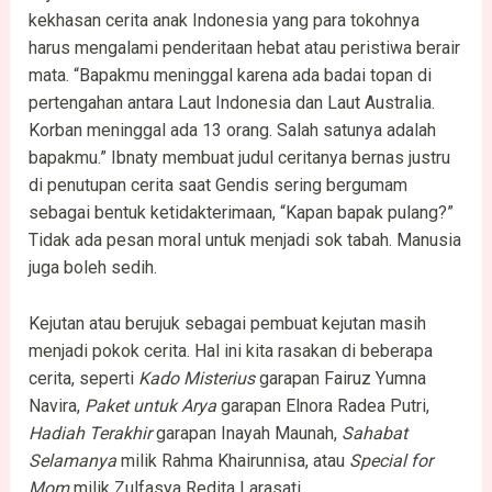
kekhasan cerita anak Indonesia yang para tokohnya
harus mengalami penderitaan hebat atau peristiwa berair
mata. “Bapakmu meninggal karena ada badai topan di
pertengahan antara Laut Indonesia dan Laut Australia.
Korban meninggal ada 13 orang. Salah satunya adalah
bapakmu.” Ibnaty membuat judul ceritanya bernas justru
di penutupan cerita saat Gendis sering bergumam
sebagai bentuk ketidakterimaan, “Kapan bapak pulang?”
Tidak ada pesan moral untuk menjadi sok tabah. Manusia
juga boleh sedih.
Kejutan atau berujuk sebagai pembuat kejutan masih
menjadi pokok cerita. Hal ini kita rasakan di beberapa
cerita, seperti
Kado Misterius
garapan Fairuz Yumna
Navira,
Paket untuk Arya
garapan Elnora Radea Putri,
Hadiah Terakhir
garapan Inayah Maunah,
Sahabat
Selamanya
milik Rahma Khairunnisa, atau
Special for
Mom
milik Zulfasya Redita Larasati.