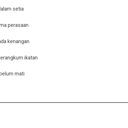
dalam setia
sama perasaan
 ada kenangan
terangkum ikatan
ebelum mati