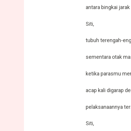
antara bingkai jara
Siti,
tubuh terengah-en
sementara otak ma
ketika parasmu men
acap kali digarap d
pelaksanaannya ters
Siti,