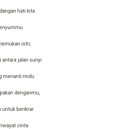
angan hati kita
 senyummu
emukan istri,
 antara jalan sunyi
g menanti rindu
umpakan denganmu,
untuk berikrar
riwayat cinta