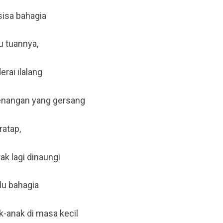
isa bahagia
u tuannya,
erai ilalang
enangan yang gersang
ratap,
k lagi dinaungi
ulu bahagia
k-anak di masa kecil