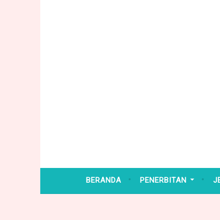
Skip
to
content
BERANDA
PENERBITAN
J