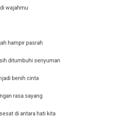
k di wajahmu
gah hampir pasrah
sih ditumbuhi senyuman
jadi benih cinta
engan rasa sayang
esat di antara hati kita