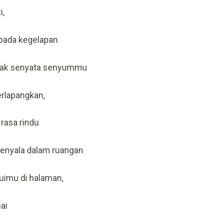
i,
 pada kegelapan
 tak senyata senyummu
erlapangkan,
 rasa rindu
menyala dalam ruangan
uimu di halaman,
ai