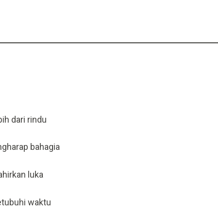
bih dari rindu
ngharap bahagia
hirkan luka
etubuhi waktu