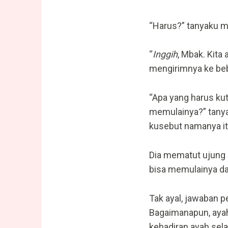
“Harus?” tanyaku m
“
Inggih
, Mbak. Kita
mengirimnya ke beb
“Apa yang harus kut
memulainya?” tanya
kusebut namanya it
Dia mematut ujung a
bisa memulainya dar
Tak ayal, jawaban 
Bagaimanapun, ayah 
kehadiran ayah sel