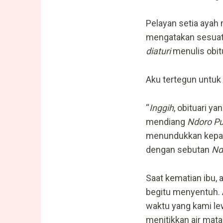
Pelayan setia ayah
mengatakan sesuatu
diaturi
menulis obi
Aku tertegun untuk
“
Inggih
, obituari y
mendiang
Ndoro Pu
menundukkan kepal
dengan sebutan
Nd
Saat kematian ibu,
begitu menyentuh. A
waktu yang kami le
menitikkan air mat