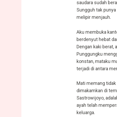
saudara sudah bera
Sungguh tak punya 
melipir menjauh.
Aku membuka kantor
berdenyut hebat da
Dengan kaki berat, 
Punggungku menggoy
konstan, mataku mul
terjadi di antara me
Mati memang tidak 
dimakamkan di temp
Sastrowijoyo, adal
ayah telah mempers
keluarga.