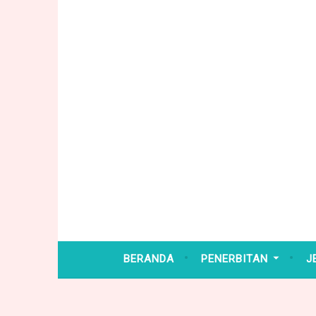
Skip
to
content
BERANDA
PENERBITAN
J