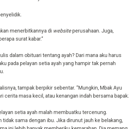
enyelidik.
 akan menerbitkannya di
website
perusahaan. Juga,
erapa surat kabar.”
ulis dalam obituari tentang ayah? Dari mana aku harus
ku pada pelayan setia ayah yang hampir tak pernah
u.
lisnya, tampak berpikir sebentar. “Mungkin, Mbak Ayu
i cerita masa kecil, atau kenangan indah bersama bapak.
pelayan setia ayah malah membuatku tercenung.
tidak sama dengan ibu. Jika dirunut jauh ke belakang,
ama ini lebih banyak memberiku kemarahan. Dia memang