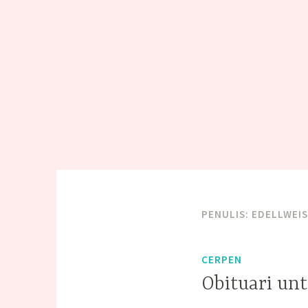
PENULIS:
EDELLWEI
CERPEN
Obituari un