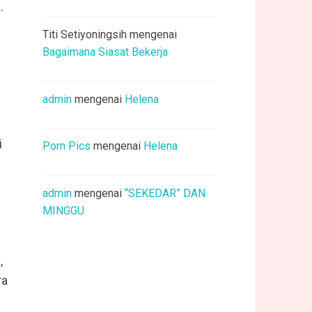
.
Titi Setiyoningsih
mengenai
Bagaimana Siasat Bekerja
admin
mengenai
Helena
i
Porn Pics
mengenai
Helena
admin
mengenai
“SEKEDAR” DAN
MINGGU
,
ra