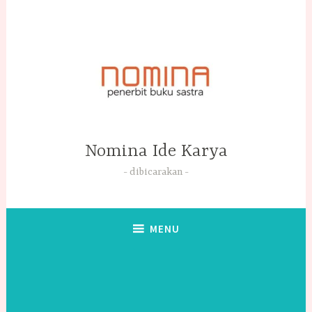
Skip
to
content
Nomina Ide Karya
dibicarakan
MENU