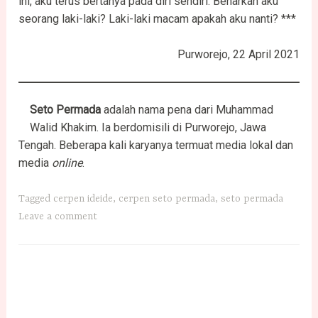
ini, aku terus bertanya pada diri sendiri. Benarkah aku
seorang laki-laki? Laki-laki macam apakah aku nanti? ***
Purworejo, 22 April 2021
Seto Permada
adalah nama pena dari Muhammad
Walid Khakim. Ia berdomisili di Purworejo, Jawa
Tengah. Beberapa kali karyanya termuat media lokal dan
media
online
.
Tagged
cerpen ideide
,
cerpen seto permada
,
seto permada
Leave a comment