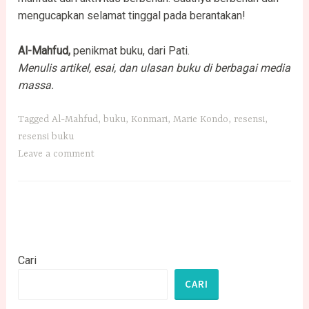
mengucapkan selamat tinggal pada berantakan!
Al-Mahfud,
penikmat buku, dari Pati.
Menulis artikel, esai, dan ulasan buku di berbagai media
massa.
Tagged
Al-Mahfud
,
buku
,
Konmari
,
Marie Kondo
,
resensi
,
resensi buku
Leave a comment
Cari
CARI