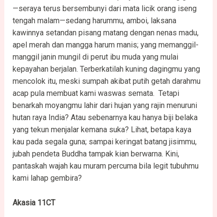
—seraya terus bersembunyi dari mata licik orang iseng
tengah malam—sedang harummu, amboi, laksana
kawinnya setandan pisang matang dengan nenas madu,
apel merah dan mangga harum manis; yang memanggil-
manggil janin mungil di perut ibu muda yang mulai
kepayahan berjalan. Terberkatilah kuning dagingmu yang
mencolok itu, meski sumpah akibat putih getah darahmu
acap pula membuat kami waswas semata. Tetapi
benarkah moyangmu lahir dari hujan yang rajin menuruni
hutan raya India? Atau sebenarnya kau hanya biji belaka
yang tekun menjalar kemana suka? Lihat, betapa kaya
kau pada segala guna; sampai keringat batang jisimmu,
jubah pendeta Buddha tampak kian berwarna. Kini,
pantaskah wajah kau muram percuma bila legit tubuhmu
kami lahap gembira?
Akasia 11CT