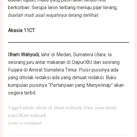
berkorban. Serupa laron terbang menuju pijar terang;
biarlah mati asal wajahnya terang terlihat
.
Akasia 11CT
Ilham Wahyudi
, lahir di Medan, Sumatera Utara. Ia
seorang juru antar makanan di DapurIBU dan seorang
Fuqara di Amirat Sumatera Timur. Puisi-puisinya ada
yang ditolak redaksi ada yang dimuat redaksi. Buku
kumpulan puisinya “Pertanyaan yang Menyelinap” akan
segera terbit.
Tagged
ideide
,
ideide.id
,
ilham wahyudi
,
Puisi
,
puisi ideide
,
puisi ilham wahyudi
Leave a comment