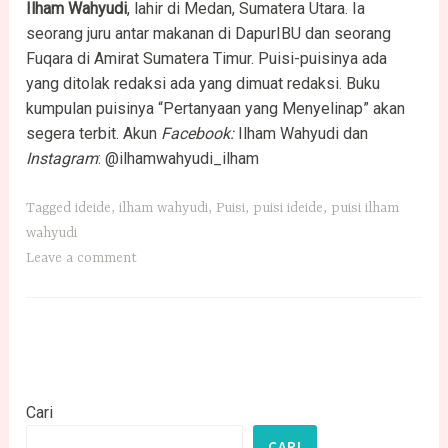
Ilham Wahyudi
, lahir di Medan, Sumatera Utara. Ia
seorang juru antar makanan di DapurIBU dan seorang
Fuqara di Amirat Sumatera Timur. Puisi-puisinya ada
yang ditolak redaksi ada yang dimuat redaksi. Buku
kumpulan puisinya “Pertanyaan yang Menyelinap” akan
segera terbit. Akun
Facebook:
Ilham Wahyudi dan
Instagram
: @ilhamwahyudi_ilham
Tagged
ideide
,
ilham wahyudi
,
Puisi
,
puisi ideide
,
puisi ilham
wahyudi
Leave a comment
Cari
CARI