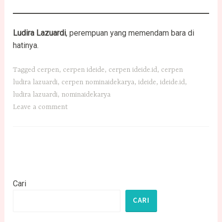
Ludira Lazuardi
, perempuan yang memendam bara di
hatinya.
Tagged
cerpen
,
cerpen ideide
,
cerpen ideide.id
,
cerpen
ludira lazuardi
,
cerpen nominaidekarya
,
ideide
,
ideide.id
,
ludira lazuardi
,
nominaidekarya
Leave a comment
Cari
CARI